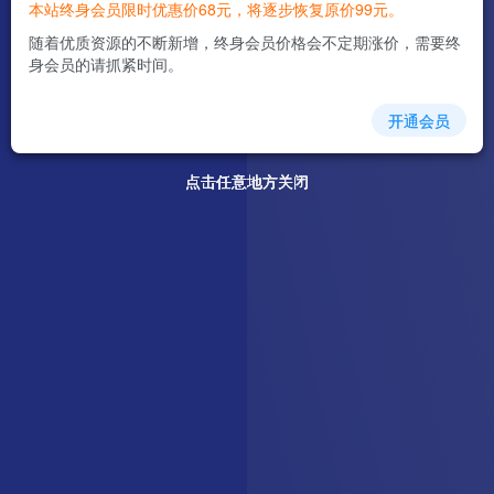
本站终身会员限时优惠价68元，将逐步恢复原价99元。
随着优质资源的不断新增，终身会员价格会不定期涨价，需要终
身会员的请抓紧时间。
开通会员
点击任意地方关闭
点击任意地方关闭
点击任意地方关闭
点击任意地方关闭