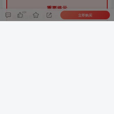
重要提示
424
立即购买
如有解压密码：
看下载页、看下载页、看下载
页。
源码工具资源类具有可复制性：
建议具有一定思
考和动手能力的用户购买。
请谨慎考虑：
小白用户和缺乏思考动手能力者不
建议赞助。
虚拟商品购买须知：
虚拟类商品，一经购买打赏
赞助，不支持退款。请谅解，谢谢合作！
付费资源
已售 198
WordPress博客SEO自媒体资讯主题模板RabbitV2.0
此内容为付费资源，请付费后查看
1
限时特惠
9
￥
￥