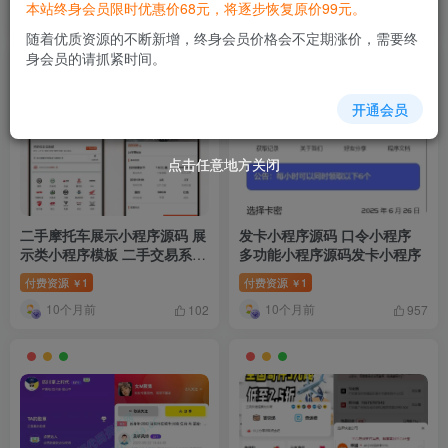
本站终身会员限时优惠价68元，将逐步恢复原价99元。
10个月前
10个月前
10
195
随着优质资源的不断新增，终身会员价格会不定期涨价，需要终
身会员的请抓紧时间。
开通会员
点击任意地方关闭
点击任意地方关闭
二手摩托车展示小程序源码 展
发卡小程序源码 口令小程序
示类小程序模板 二手交易系统
多功能小程序源码发卡小程序
源码
付费资源
1
付费资源
1
￥
￥
10个月前
10个月前
102
957