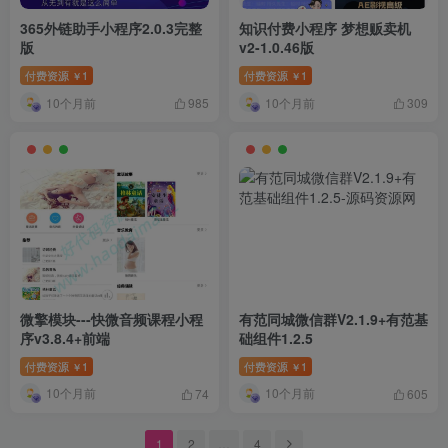
365外链助手小程序2.0.3完整
知识付费小程序 梦想贩卖机
版
v2-1.0.46版
付费资源
1
付费资源
1
￥
￥
10个月前
10个月前
985
309
微擎模块---快微音频课程小程
有范同城微信群V2.1.9+有范基
序v3.8.4+前端
础组件1.2.5
付费资源
1
付费资源
1
￥
￥
10个月前
10个月前
74
605
1
2
…
4