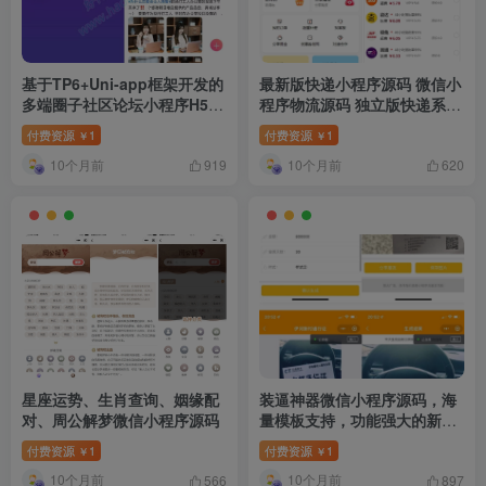
基于TP6+Uni-app框架开发的
最新版快递小程序源码 微信小
多端圈子社区论坛小程序H5系
程序物流源码 独立版快递系统
统,带数据库和安装教程
跑腿小程序源码 附教程
付费资源
1
付费资源
1
￥
￥
10个月前
10个月前
919
620
星座运势、生肖查询、姻缘配
装逼神器微信小程序源码，海
对、周公解梦微信小程序源码
量模板支持，功能强大的新版
UI
付费资源
1
付费资源
1
￥
￥
10个月前
10个月前
566
897