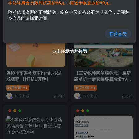
苹果双端+详细搭建教程+视频
本站终身会员限时优惠价68元，将逐步恢复原价99元。
10个月前
10个月前
教程
128
542
随着优质资源的不断新增，终身会员价格会不定期涨价，需要终
身会员的请抓紧时间。
开通会员
点击任意地方关闭
点击任意地方关闭
遥控小车遥控赛车html5小游
【三界乾坤网单服务端】最新
戏源码 【HTML页游】
版单机一键安装客服端带9999
宠物50星与GM管理工具[附视
付费资源
1
付费资源
1
￥
￥
频搭建教程]
10个月前
10个月前
411
874