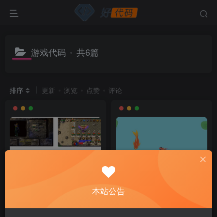
游戏代码
共6篇
排序
更新
浏览
点赞
评论
本站公告
战神引擎传奇手游【新UI烽火
召唤神龙小游戏源码，休闲贪
传奇三职业】最新整理Win一
吃蛇成长类手机页游，全网首
键服务端+GM授权后台+安卓
发
付费资源
1
付费资源
1
￥
￥