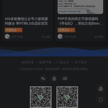
400多款微信公众号小游戏源
PHP开发的纯文字游戏源码
码集合 带HTML5自适应首页
《寻仙纪》，类似古老的mud
游戏
付费资源
1
付费资源
1
￥
￥
10个月前
10个月前
496
956
友链申请
免责声明
广告合作
关于我们
Copyright © 2025 ·
源码资源网
· 由
zibll主题
强力驱动.