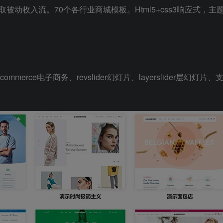
收入流。70个各行业商城模板。Html5+css3响应式，主题
ommerce电子商务、revslider幻灯片、layerslider层幻灯片