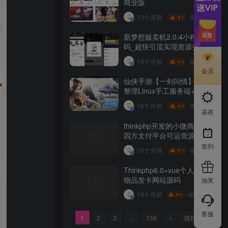
商业版
10W+
10个月前
1
￥
新梦想贩卖机2.0.4小程序源
码_超快引流实现资源变现
10W+
10个月前
1
￥
会员
仙侠手游【一剑问情】最新
整理Linux手工服务端+GM
后台+本地注册验证+双端
10W+
10个月前
1
￥
昼夜
thinkphp开发的小微商户第
四方支付平台可运营源码
签到
10W+
10个月前
1
￥
Thinkphp6.0+vue个人虚拟
物品发卡网站源码
抽奖
9.9W+
10个月前
1
￥
客服
1
2
3
…
159
跳转