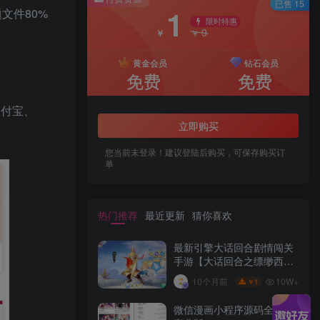
已售 15
1
文件80%
限时特惠
9
￥
￥
黄金会员
钻石会员
免费
免费
、支付宝、
立即购买
您当前未登录！建议登陆后购买，可保存购买订
单
热门推荐
最近更新
猜你喜欢
最新引擎大话回合剧情闯关
手游【大话回合之缥缈西游
内丹版小熊修复版第二季】
10W+
10个月前
1
￥
GM总运营管理后台安卓苹
果IOS双端版本
微信漫画小程序源码全开源