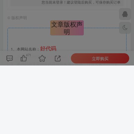
您当前未登录！建议登陆后购买，可保存购买订单
©
版权声明
文章版权声
明
好代码
1、本网站名称：
471
2、本站永久网址：
https://65dns.net
立即购买
3、本网站的文章部分内容可能来源于网络，仅供大家学习与参
考，如有侵权，请联系站长QQ205528190进行删除处理。
4、本站一切资源不代表本站立场，并不代表本站赞同其观点和对
其真实性负责。
5、本站一律禁止以任何方式发布或转载任何违法的相关信息，访
客发现请向站长举报
6、本站资源大多存储在云盘，如发现链接失效，请联系我们我们
会第一时间更新。