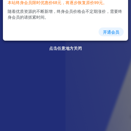
本站终身会员限时优惠价68元，将逐步恢复原价99元。
随着优质资源的不断新增，终身会员价格会不定期涨价，需要终
身会员的请抓紧时间。
开通会员
点击任意地方关闭
点击任意地方关闭
点击任意地方关闭
点击任意地方关闭