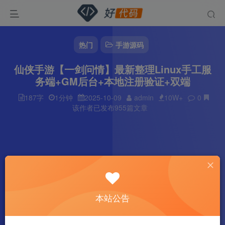
热门
手游源码
仙侠手游【一剑问情】最新整理Linux手工服
务端+GM后台+本地注册验证+双端
187字
1分钟
2025-10-09
admin
10W+
0
该作者已发布955篇文章
本站公告