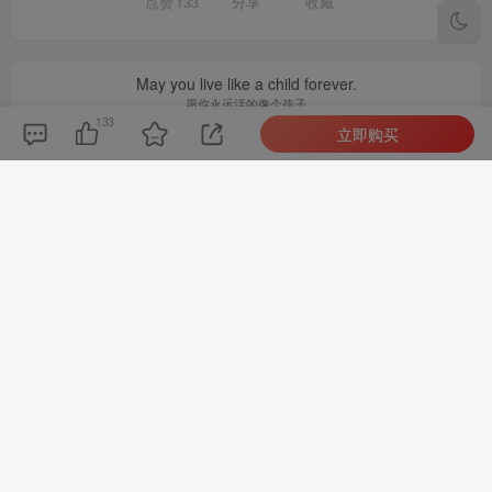
点赞
133
分享
收藏
May you live like a child forever.
愿你永远活的像个孩子
133
立即购买
admin
关注
0
955
1
1
4395W+
这家伙很懒，什么都没有写...
最新引擎大话回合剧情闯关手游【大话回合之缥缈西游内丹版小熊修复版第二季】GM总运营管理后台安卓苹果IOS双端版本
微信漫画小程序源码全开源商业版
上一篇
下一篇