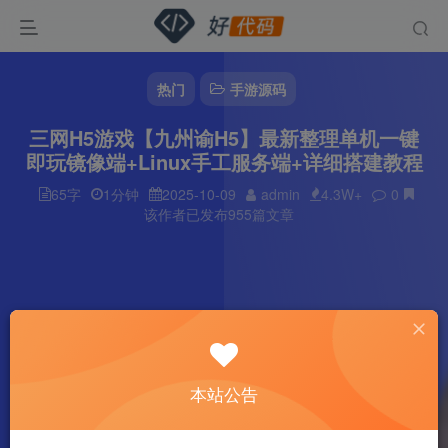
热门
手游源码
三网H5游戏【九州谕H5】最新整理单机一键
即玩镜像端+Linux手工服务端+详细搭建教程
65字
1分钟
2025-10-09
admin
4.3W+
0
该作者已发布955篇文章
本站公告