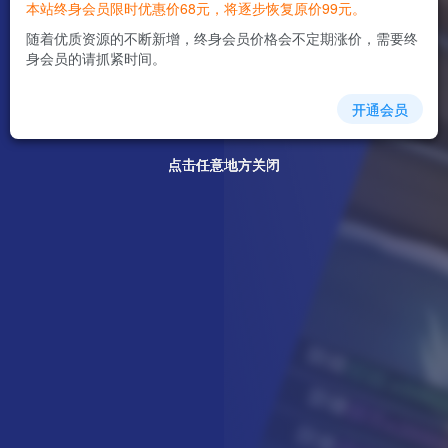
本站终身会员限时优惠价68元，将逐步恢复原价99元。
随着优质资源的不断新增，终身会员价格会不定期涨价，需要终
身会员的请抓紧时间。
开通会员
点击任意地方关闭
点击任意地方关闭
点击任意地方关闭
点击任意地方关闭