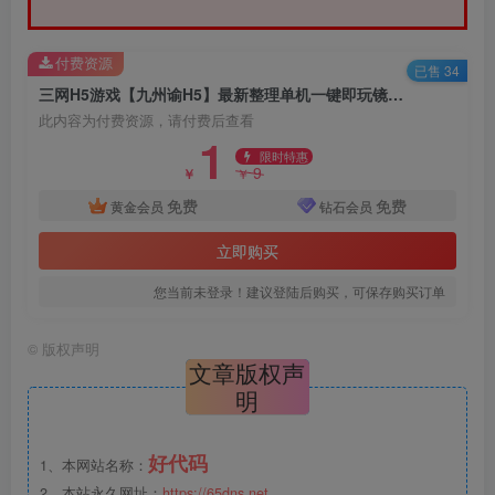
付费资源
已售 34
三网H5游戏【九州谕H5】最新整理单机一键即玩镜像端+Linux手工服务端+详细搭建教程
此内容为付费资源，请付费后查看
1
限时特惠
9
￥
￥
免费
免费
黄金会员
钻石会员
立即购买
您当前未登录！建议登陆后购买，可保存购买订单
©
版权声明
文章版权声
明
好代码
1、本网站名称：
2、本站永久网址：
https://65dns.net