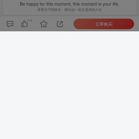
Be happy for this moment, this moment is your life.
享受当下的快乐，因为这一刻正是你的人生
714
立即购买
admin
关注
0
955
1
1
4395W+
这家伙很懒，什么都没有写...
最新引擎大话回合剧情闯关手游【大话回合之缥缈西游内丹版小熊修复版第二季】GM总运营管理后台安卓苹果IOS双端版本
微信漫画小程序源码全开源商业版
上一篇
下一篇
最新卡密狗 PHP自动发卡系
最新仿蓝奏网盘系统源码 最
统源码 数字虚拟产品商城系
新蓝奏云php直链源码 蓝奏
统源码 新版个人自动发卡系
云软件库源码 附教程