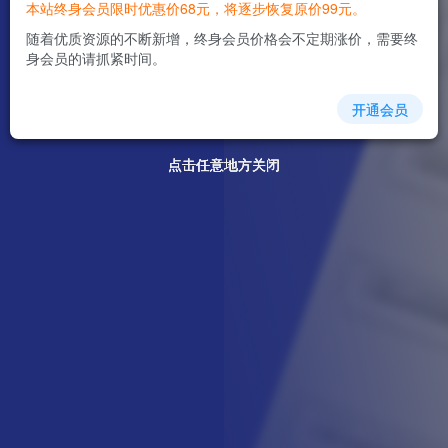
本站终身会员限时优惠价68元，将逐步恢复原价99元。
随着优质资源的不断新增，终身会员价格会不定期涨价，需要终
身会员的请抓紧时间。
开通会员
点击任意地方关闭
点击任意地方关闭
点击任意地方关闭
点击任意地方关闭