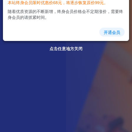
本站终身会员限时优惠价68元，将逐步恢复原价99元。
随着优质资源的不断新增，终身会员价格会不定期涨价，需要终
身会员的请抓紧时间。
开通会员
点击任意地方关闭
点击任意地方关闭
点击任意地方关闭
点击任意地方关闭