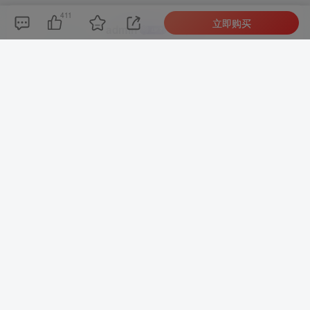
411
立即购买
admin
关注
0
955
1
1
4395W+
这家伙很懒，什么都没有写...
最新引擎大话回合剧情闯关手游【大话回合之缥缈西游内丹版小熊修复版第二季】GM总运营管理后台安卓苹果IOS双端版本
微信漫画小程序源码全开源商业版
上一篇
下一篇
召唤神龙小游戏源码，休闲
【三界乾坤网单服务端】最
贪吃蛇成长类手机页游，全
新版单机一键安装客服端带
网首发
9999宠物50星与GM管理工
具[附视频搭建教程]
相关推荐