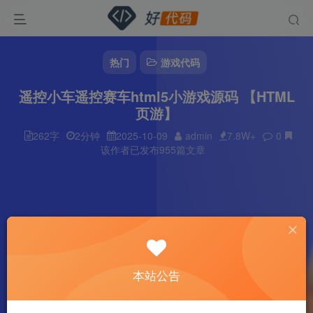
热门
游戏代码
遥控小车遥控赛车html5小游戏源码 【HTML
页游】
262字
2分钟
2025-10-09
admin
7.8W+
0
该作者已发布955篇文章
本站公告