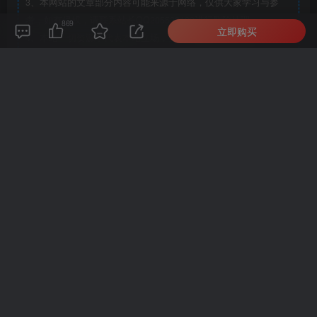
3、本网站的文章部分内容可能来源于网络，仅供大家学习与参
考，如有侵权，请联系站长QQ205528190进行删除处理。
869
立即购买
4、本站一切资源不代表本站立场，并不代表本站赞同其观点和对
其真实性负责。
5、本站一律禁止以任何方式发布或转载任何违法的相关信息，访
客发现请向站长举报
6、本站资源大多存储在云盘，如发现链接失效，请联系我们我们
会第一时间更新。
THE END
小程序源码
喜欢就支持一下吧
点赞
869
分享
收藏