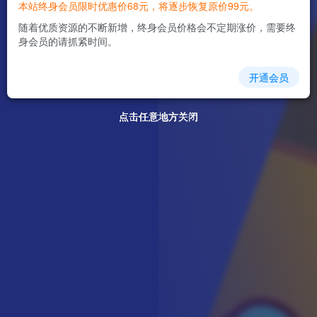
本站终身会员限时优惠价68元，将逐步恢复原价99元。
随着优质资源的不断新增，终身会员价格会不定期涨价，需要终
身会员的请抓紧时间。
开通会员
点击任意地方关闭
点击任意地方关闭
点击任意地方关闭
点击任意地方关闭