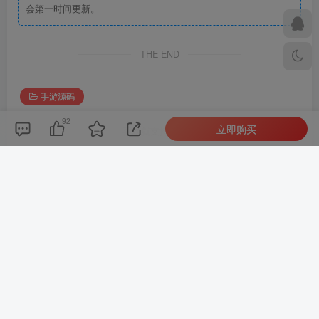
会第一时间更新。
THE END
手游源码
92
立即购买
喜欢就支持一下吧
点赞
92
分享
收藏
Hard-working is actually a cool thing.
努力学习其实是一件很酷的事
admin
关注