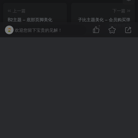
上一篇
下一篇
B2主题 – 底部页脚美化
子比主题美化 – 会员购买弹
窗增加背景
7
欢迎您留下宝贵的见解！
相关推荐
[7B2主题优化] WordPress后台经典编辑器(文本框)添加功能按钮
文章
评论
抢沙发