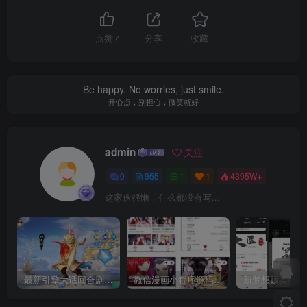
点赞
7
分享
收藏
Be happy. No worries, just smile.
开心点，别担心，微笑就好
admin
关注
0
955
1
1
4395W+
这家伙很懒，什么都没有写...
最新引擎大话回合剧情闯关手游【大话回合之缥缈西游内丹版小熊修复版第二季】GM总运营管理后台安卓苹果IOS双端版本
微信漫画小程序源码全开源商业版