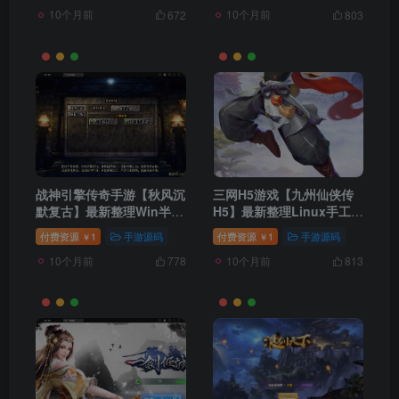
10个月前
10个月前
672
803
战神引擎传奇手游【秋风沉
三网H5游戏【九州仙侠传
默复古】最新整理Win半手
H5】最新整理Linux手工服
工服务端+充值后台+安卓
务端+GM后台+运营后台
付费资源
1
手游源码
付费资源
1
手游源码
￥
￥
苹果双端
10个月前
10个月前
778
813