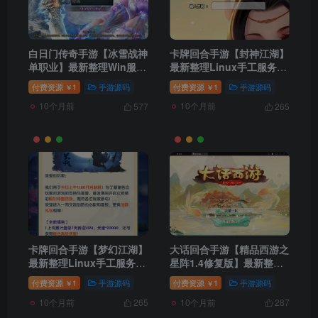
白日门传奇手游【冰雪战神
卡牌回合手游【封神江湖】
单职业】最新整理Win服务
最新整理Linux手工服务端
端+时装+龙脉+神器+宝物
+CDK授权后台+安卓苹果
付费资源
1
手游源码
付费资源
1
手游源码
￥
￥
+GM后台
双端
10个月前
10个月前
577
265
卡牌回合手游【梦幻江湖】
大话回合手游【精品西游之
最新整理Linux手工服务端
星阵1.4修复版】最新整理
+GM授权后台+安卓苹果双
Win半手工服务端+网页后
付费资源
1
手游源码
付费资源
1
手游源码
￥
￥
端
台+内置后台+双端
10个月前
10个月前
265
287