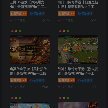
三网H5游戏【养鲲屠龙
白日门传奇手游【仙途之新
H5】最新整理Win手工服
世界】最新整理Win手工服
务端+GM授权后台
务端+GM后台+安卓苹果双
付费资源
1
手游源码
付费资源
1
手游源码
￥
￥
端
10个月前
10个月前
139
506
幽冥传奇手游【美杜莎传
战神引擎传奇手游【烈火复
奇】最新整理Win手工服务
古】最新整理Win半手工服
端+GM后台+安卓苹果双端
务端+第二大陆+充值后台
付费资源
1
手游源码
付费资源
1
手游源码
￥
￥
+PC微端
10个月前
10个月前
459
8