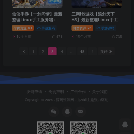
仙侠手游【一剑问情】最新
三网H5游戏【浪剑天下
整理Linux手工服务端+GM
H5】最新整理Linux手工服
后台+本地注册验证+双端
务端+GM后台
付费资源
1
手游源码
付费资源
1
手游源码
￥
￥
10个月前
10个月前
471
735
1
2
3
4
…
48
跳转
友链申请
免责声明
广告合作
关于我们
Copyright © 2025 ·
源码资源网
· 由
zibll主题
强力驱动.