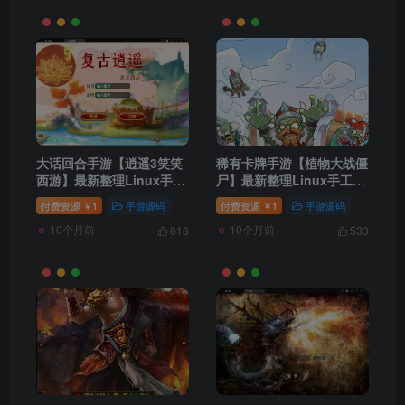
大话回合手游【逍遥3笑笑
稀有卡牌手游【植物大战僵
西游】最新整理Linux手工
尸】最新整理Linux手工服
服务端+GM后台
务端+CDK后台+安卓苹果
付费资源
1
手游源码
付费资源
1
手游源码
￥
￥
双端
10个月前
10个月前
618
533