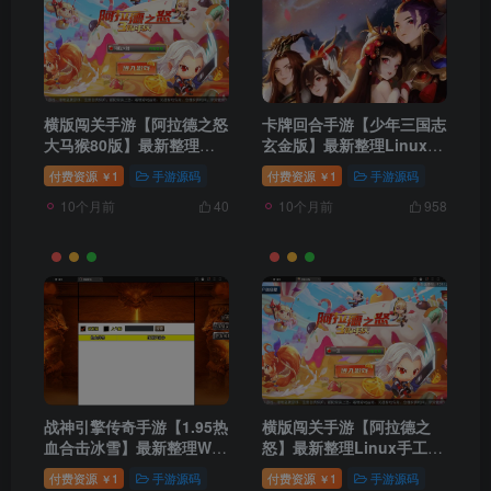
横版闯关手游【阿拉德之怒
卡牌回合手游【少年三国志
大马猴80版】最新整理
玄金版】最新整理Linux手
Linux手工服务端+运营后
工服务端+GM后台
付费资源
1
手游源码
付费资源
1
手游源码
￥
￥
台+CDK清包后台+GM授权
10个月前
10个月前
后台+安卓苹果双端
40
958
战神引擎传奇手游【1.95热
横版闯关手游【阿拉德之
血合击冰雪】最新整理Win
怒】最新整理Linux手工服
半手工服务端+充值后台
务端+GM后台+安卓苹果双
付费资源
1
手游源码
付费资源
1
手游源码
￥
￥
端