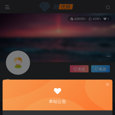
4395W+
43W+
1
关注
私信
admin
管理员
这家伙很懒，什么都没有写...
本站公告
文章
955
收藏
0
评论
1
版块
0
帖子
0
粉丝
1