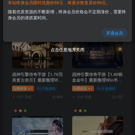
本站终身会员限时优惠价68元，将逐步恢复原价99元。
随着优质资源的不断新增，终身会员价格会不定期涨价，需要终
发布
排序
955
身会员的请抓紧时间。
开通会员
点击任意地方关闭
点击任意地方关闭
战神引擎传奇手游【1.76完
战神引擎传奇手游【1.80铁
美复古赤月】最新整理Win
血金牛】最新整理Win半手
半手工服务端+充值后台
工服务端+充值后台
付费资源
1
手游源码
付费资源
1
手游源码
￥
￥
+安卓苹果双端
10个月前
10个月前
864
103