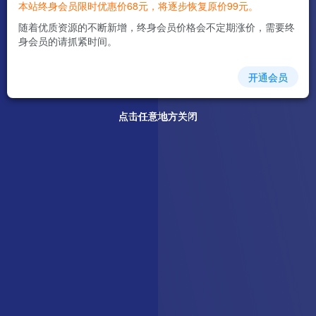
本站终身会员限时优惠价68元，将逐步恢复原价99元。
随着优质资源的不断新增，终身会员价格会不定期涨价，需要终
身会员的请抓紧时间。
开通会员
点击任意地方关闭
点击任意地方关闭
点击任意地方关闭
点击任意地方关闭