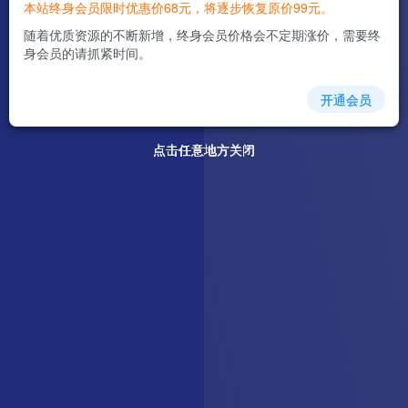
本站终身会员限时优惠价68元，将逐步恢复原价99元。
随着优质资源的不断新增，终身会员价格会不定期涨价，需要终
身会员的请抓紧时间。
开通会员
点击任意地方关闭
点击任意地方关闭
点击任意地方关闭
点击任意地方关闭