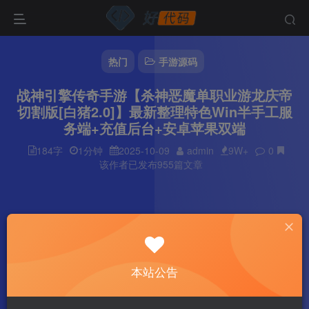
热门
手游源码
战神引擎传奇手游【杀神恶魔单职业游龙庆帝
切割版[白猪2.0]】最新整理特色Win半手工服
务端+充值后台+安卓苹果双端
184字
1分钟
2025-10-09
admin
9W+
0
该作者已发布955篇文章
本站公告