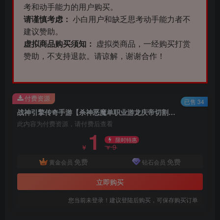
考和动手能力的用户购买。
请谨慎考虑：
小白用户和缺乏思考动手能力者不
建议赞助。
虚拟商品购买须知：
虚拟类商品，一经购买打赏
赞助，不支持退款。请谅解，谢谢合作！
付费资源
已售 34
战神引擎传奇手游【杀神恶魔单职业游龙庆帝切割版[白猪2.0]】最新整理特色Win半手工服务端+充值后台+安卓苹果双端
此内容为付费资源，请付费后查看
1
限时特惠
9
￥
￥
免费
免费
黄金会员
钻石会员
立即购买
您当前未登录！建议登陆后购买，可保存购买订单