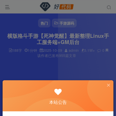
热门
手游源码
横版格斗手游【死神觉醒】最新整理Linux手
工服务端+GM后台
188字
1分钟
2025-10-09
admin
5.1W+
0
该作者已发布955篇文章
本站公告