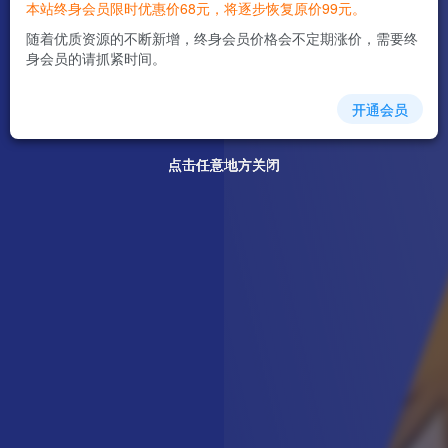
本站终身会员限时优惠价68元，将逐步恢复原价99元。
随着优质资源的不断新增，终身会员价格会不定期涨价，需要终
身会员的请抓紧时间。
开通会员
点击任意地方关闭
点击任意地方关闭
点击任意地方关闭
点击任意地方关闭