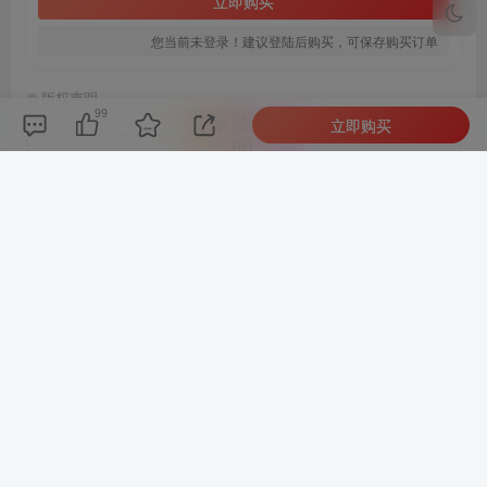
立即购买
您当前未登录！建议登陆后购买，可保存购买订单
©
版权声明
99
文章版权声
立即购买
明
好代码
1、本网站名称：
2、本站永久网址：
https://65dns.net
3、本网站的文章部分内容可能来源于网络，仅供大家学习与参
考，如有侵权，请联系站长QQ205528190进行删除处理。
4、本站一切资源不代表本站立场，并不代表本站赞同其观点和对
其真实性负责。
5、本站一律禁止以任何方式发布或转载任何违法的相关信息，访
客发现请向站长举报
6、本站资源大多存储在云盘，如发现链接失效，请联系我们我们
会第一时间更新。