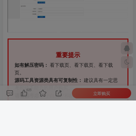
重要提示
如有解压密码：
看下载页、看下载页、看下载
页。
源码工具资源类具有可复制性：
建议具有一定思
考和动手能力的用户购买。
625
立即购买
请谨慎考虑：
小白用户和缺乏思考动手能力者不
建议赞助。
虚拟商品购买须知：
虚拟类商品，一经购买打赏
赞助，不支持退款。请谅解，谢谢合作！