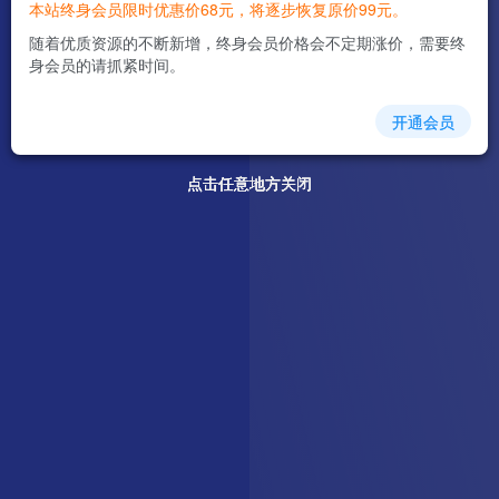
本站终身会员限时优惠价68元，将逐步恢复原价99元。
随着优质资源的不断新增，终身会员价格会不定期涨价，需要终
身会员的请抓紧时间。
开通会员
点击任意地方关闭
点击任意地方关闭
点击任意地方关闭
点击任意地方关闭