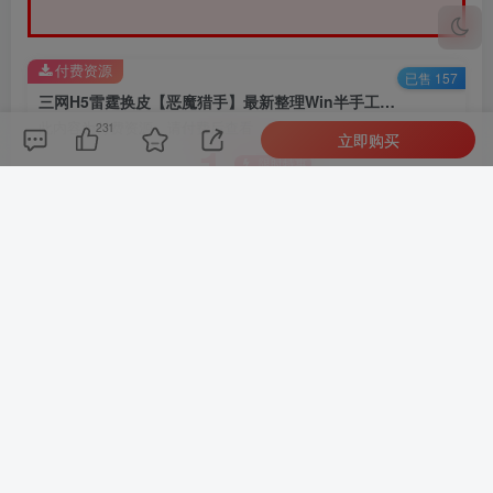
付费资源
已售 157
三网H5雷霆换皮【恶魔猎手】最新整理Win半手工服务端+GM后台
此内容为付费资源，请付费后查看
231
立即购买
1
限时特惠
9
￥
￥
免费
免费
黄金会员
钻石会员
立即购买
您当前未登录！建议登陆后购买，可保存购买订单
©
版权声明
文章版权声
明
好代码
1、本网站名称：