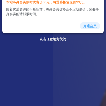
本站终身会员限时优惠价68元，将逐步恢复原价99元。
随着优质资源的不断新增，终身会员价格会不定期涨价，需要终
身会员的请抓紧时间。
开通会员
点击任意地方关闭
点击任意地方关闭
点击任意地方关闭
点击任意地方关闭