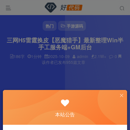
热门
手游源码
三网H5雷霆换皮【恶魔猎手】最新整理Win半
手工服务端+GM后台
186字
1分钟
2025-10-09
admin
2.1W+
0
该作者已发布955篇文章
本站公告