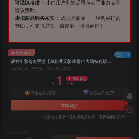
请谨慎考虑：
小白用户和缺乏思考动手能力者不
建议赞助。
虚拟商品购买须知：
虚拟类商品，一经购买打赏
赞助，不支持退款。请谅解，谢谢合作！
付费资源
已售 13
战神引擎传奇手游【单职业无极冰雪11大陆特色版】最新整理Win半手工服务端+法宝+神符+修仙+充值后台+安卓苹果双端
此内容为付费资源，请付费后查看
1
限时特惠
9
￥
￥
免费
免费
黄金会员
钻石会员
立即购买
您当前未登录！建议登陆后购买，可保存购买订单
©
版权声明
850