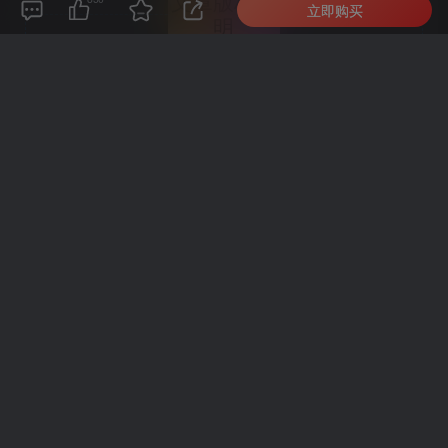
文章版权声
立即购买
明
好代码
1、本网站名称：
2、本站永久网址：
https://65dns.net
3、本网站的文章部分内容可能来源于网络，仅供大家学习与参
考，如有侵权，请联系站长QQ205528190进行删除处理。
4、本站一切资源不代表本站立场，并不代表本站赞同其观点和对
其真实性负责。
5、本站一律禁止以任何方式发布或转载任何违法的相关信息，访
客发现请向站长举报
6、本站资源大多存储在云盘，如发现链接失效，请联系我们我们
会第一时间更新。
THE END
手游源码