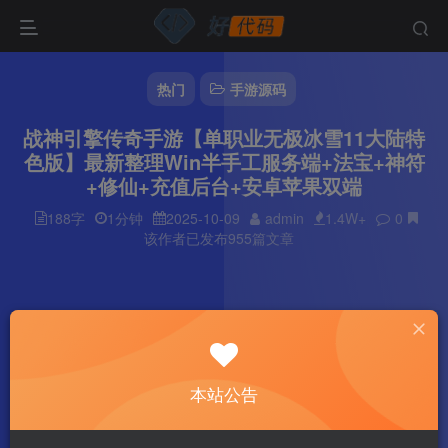
热门
手游源码
战神引擎传奇手游【单职业无极冰雪11大陆特
色版】最新整理Win半手工服务端+法宝+神符
+修仙+充值后台+安卓苹果双端
188字
1分钟
2025-10-09
admin
1.4W+
0
该作者已发布955篇文章
本站公告