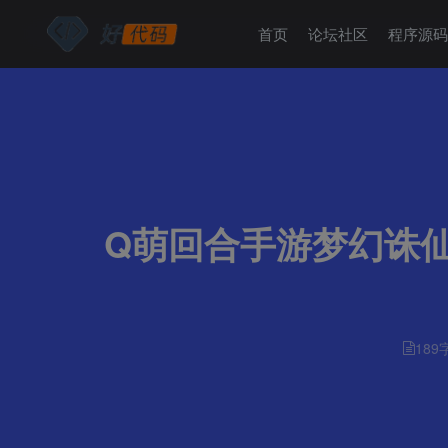
首页
论坛社区
程序源
Q萌回合手游梦幻诛仙
189