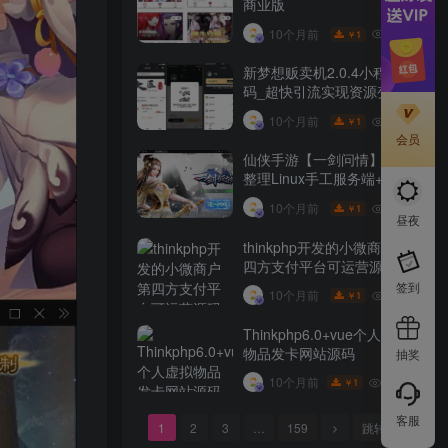
商业版
10W+
10个月前
1
￥
新梦想贩卖机2.0.4小程序源
码_超快引流实现资源变现
10W+
10个月前
1
￥
会员
仙侠手游【一剑问情】最新
整理Linux手工服务端+GM
后台+本地注册验证+双端
10W+
10个月前
1
￥
昼夜
thinkphp开发的小微商户第
四方支付平台可运营源码
签到
10W+
10个月前
1
￥
Thinkphp6.0+vue个人虚拟
物品发卡网站源码
抽奖
9.9W+
10个月前
1
￥
客服
1
2
3
…
159
跳转