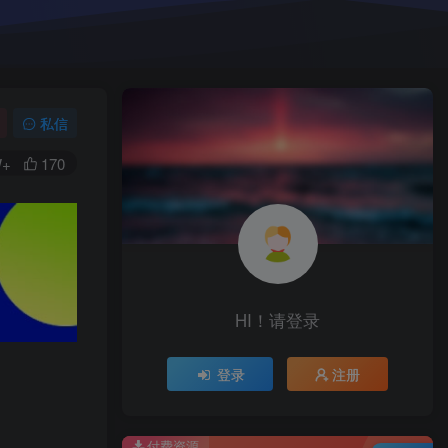
私信
W+
170
HI！请登录
登录
注册
付费资源