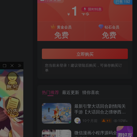
已售 192
1
限时特惠
9
￥
￥
黄金会员
钻石会员
免费
免费
立即购买
您当前未登录！建议登陆后购买，可保存购买订
单
热门推荐
最近更新
猜你喜欢
最新引擎大话回合剧情闯关
手游【大话回合之缥缈西游
内丹版小熊修复版第二季】
10W+
10个月前
1
￥
GM总运营管理后台安卓苹
果IOS双端版本
微信漫画小程序源码全开源