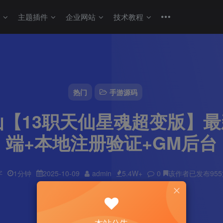
码
主题插件
企业网站
技术教程
热门
手游源码
【13职天仙星魂超变版】最新
端+本地注册验证+GM后台
字
1分钟
2025-10-09
admin
5.4W+
0
该作者已发布95