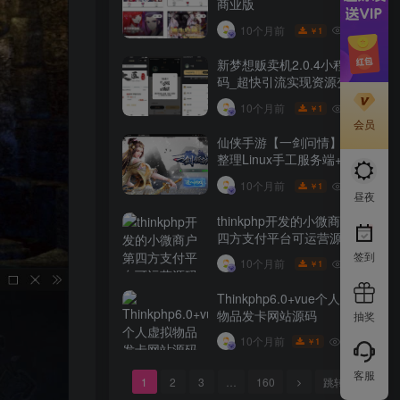
商业版
10W+
10个月前
1
￥
新梦想贩卖机2.0.4小程序源
码_超快引流实现资源变现
10W+
10个月前
1
￥
会员
仙侠手游【一剑问情】最新
整理Linux手工服务端+GM
后台+本地注册验证+双端
10W+
10个月前
1
￥
昼夜
thinkphp开发的小微商户第
四方支付平台可运营源码
签到
10W+
10个月前
1
￥
Thinkphp6.0+vue个人虚拟
物品发卡网站源码
抽奖
9.9W+
10个月前
1
￥
客服
1
2
3
…
160
跳转