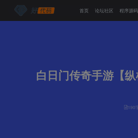
首页
论坛社区
程序源
白日门传奇手游【纵
190