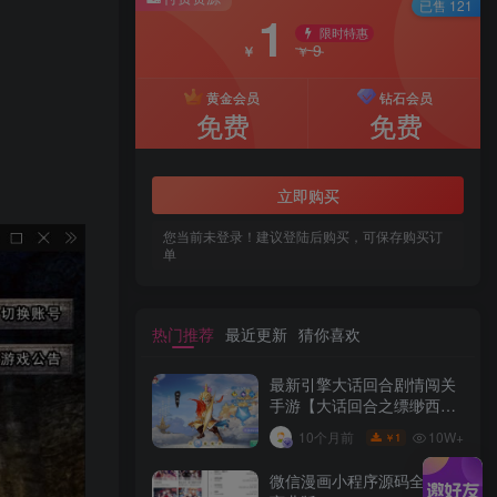
已售 121
1
限时特惠
9
￥
￥
黄金会员
钻石会员
免费
免费
立即购买
您当前未登录！建议登陆后购买，可保存购买订
单
热门推荐
最近更新
猜你喜欢
最新引擎大话回合剧情闯关
手游【大话回合之缥缈西游
内丹版小熊修复版第二季】
10W+
10个月前
1
￥
GM总运营管理后台安卓苹
果IOS双端版本
微信漫画小程序源码全开源