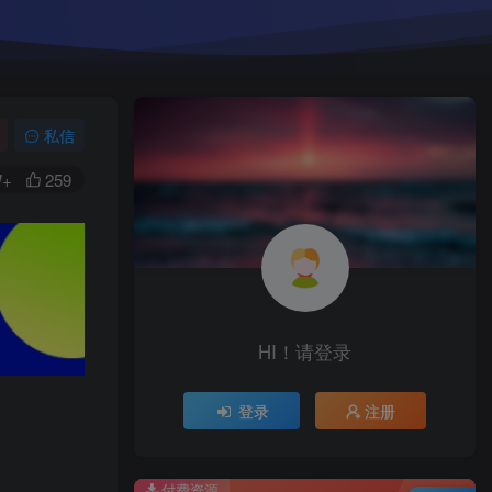
私信
W+
259
HI！请登录
登录
注册
付费资源