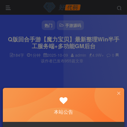
热门
手游源码
Q版回合手游【魔力宝贝】最新整理Win半手
工服务端+多功能GM后台
184字
1分钟
2025-10-09
admin
4.9W+
0
该作者已发布955篇文章
本站公告