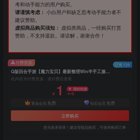
考和动手能力的用户购买。
请谨慎考虑：
小白用户和缺乏思考动手能力者不
建议赞助。
虚拟商品购买须知：
虚拟类商品，一经购买打赏
赞助，不支持退款。请谅解，谢谢合作！
付费资源
已售 129
Q版回合手游【魔力宝贝】最新整理Win半手工服务端+多功能GM后台
此内容为付费资源，请付费后查看
1
限时特惠
9
￥
￥
免费
免费
黄金会员
钻石会员
立即购买
您当前未登录！建议登陆后购买，可保存购买订单