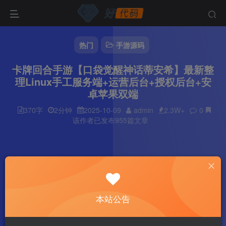
热门
手游源码
卡牌回合手游【口袋觉醒神话蒂安希】最新整
理Linux手工服务端+运营后台+授权后台+安
卓苹果双端
370字
2分钟
2025-10-09
admin
2.3W+
0
该作者已发布955篇文章
本站公告