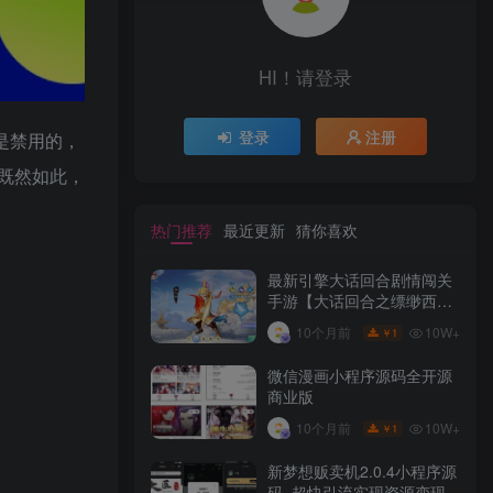
HI！请登录
登录
注册
都是禁用的，
既然如此，
热门推荐
最近更新
猜你喜欢
最新引擎大话回合剧情闯关
手游【大话回合之缥缈西游
内丹版小熊修复版第二季】
10W+
10个月前
1
￥
GM总运营管理后台安卓苹
果IOS双端版本
微信漫画小程序源码全开源
商业版
10W+
10个月前
1
￥
新梦想贩卖机2.0.4小程序源
码_超快引流实现资源变现