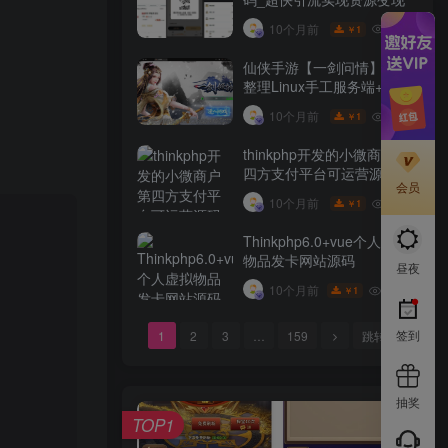
10W+
10个月前
1
￥
仙侠手游【一剑问情】最新
整理Linux手工服务端+GM
后台+本地注册验证+双端
10W+
10个月前
1
￥
thinkphp开发的小微商户第
四方支付平台可运营源码
会员
10W+
10个月前
1
￥
Thinkphp6.0+vue个人虚拟
物品发卡网站源码
昼夜
9.9W+
10个月前
1
￥
签到
1
2
3
…
159
跳转
抽奖
TOP1