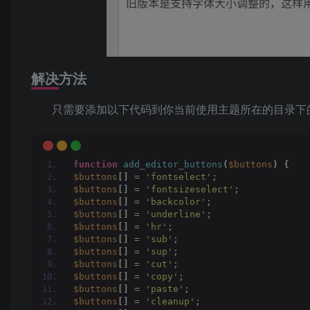
解决方法
只需要添加以下代码到你当前使用主题所在的目录下的fun
function
add_editor_buttons
(
$buttons
)
{
$buttons
[]
 = 
'fontselect'
;
$buttons
[]
 = 
'fontsizeselect'
;
$buttons
[]
 = 
'backcolor'
;
$buttons
[]
 = 
'underline'
;
$buttons
[]
 = 
'hr'
;
$buttons
[]
 = 
'sub'
;
$buttons
[]
 = 
'sup'
;
$buttons
[]
 = 
'cut'
;
$buttons
[]
 = 
'copy'
;
$buttons
[]
 = 
'paste'
;
$buttons
[]
 = 
'cleanup'
;