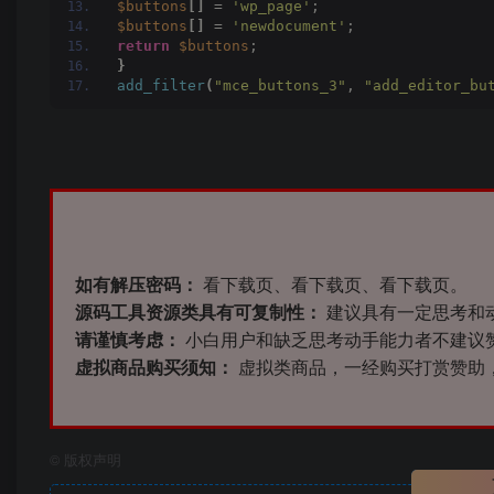
$buttons
[]
 = 
'wp_page'
;
$buttons
[]
 = 
'newdocument'
;
return
$buttons
;
}
add_filter
(
"mce_buttons_3"
, 
"add_editor_bu
如有解压密码：
看下载页、看下载页、看下载页。
源码工具资源类具有可复制性：
建议具有一定思考和
请谨慎考虑：
小白用户和缺乏思考动手能力者不建议
虚拟商品购买须知：
虚拟类商品，一经购买打赏赞助
©
版权声明