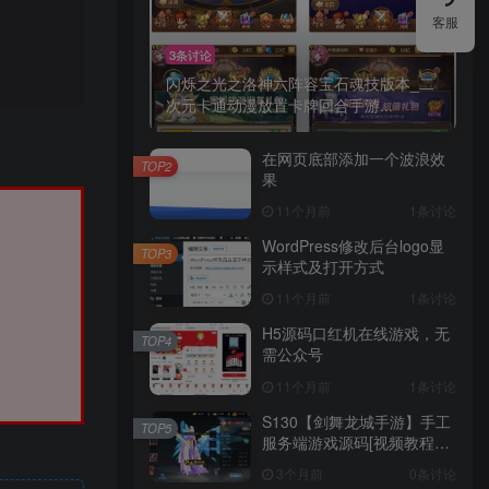
客服
3条讨论
闪烁之光之洛神六阵容宝石魂技版本_二
次元卡通动漫放置卡牌回合手游...
在网页底部添加一个波浪效
TOP2
果
11个月前
1条讨论
WordPress修改后台logo显
TOP3
示样式及打开方式
11个月前
1条讨论
H5源码口红机在线游戏，无
TOP4
需公众号
11个月前
1条讨论
S130【剑舞龙城手游】手工
TOP5
服务端游戏源码[视频教程
+授权物品后台+双端]
3个月前
0条讨论