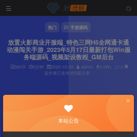
热门
手游源码
放置火影商业开服端_特色三网H5全网通卡通
动漫闯关手游_2023年5月17日最新打包Win服
务端源码_视频架设教程_GM后台
360字
2分钟
2025-10-09
admin
6.6W+
0
该作者已发布955篇文章
本站公告