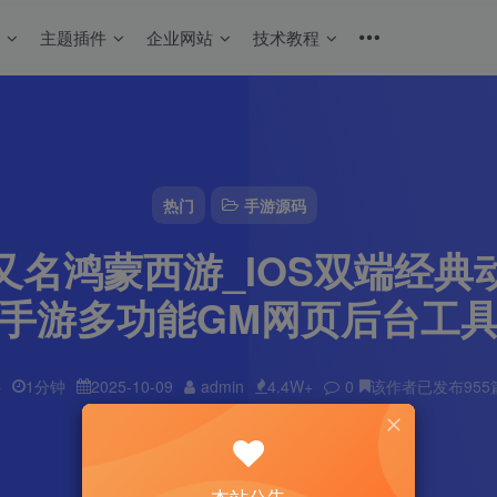
码
主题插件
企业网站
技术教程
热门
手游源码
又名鸿蒙西游_IOS双端经典
手游多功能GM网页后台工
字
1分钟
2025-10-09
admin
4.4W+
0
该作者已发布955