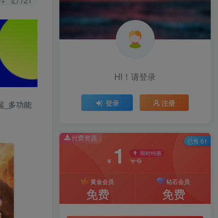
W+
721
HI！请登录
登录
注册
端_多功能
付费资源
已售 61
1
限时特惠
9
￥
￥
黄金会员
钻石会员
免费
免费