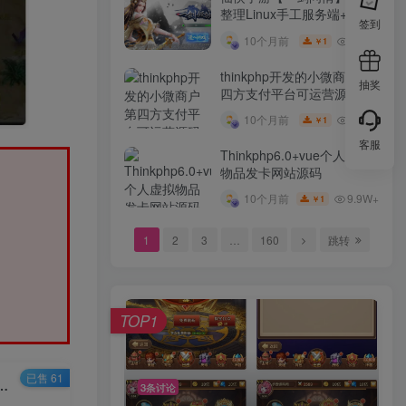
整理Linux手工服务端+GM
签到
后台+本地注册验证+双端
10W+
10个月前
1
￥
thinkphp开发的小微商户第
抽奖
四方支付平台可运营源码
10W+
10个月前
1
￥
客服
Thinkphp6.0+vue个人虚拟
物品发卡网站源码
9.9W+
10个月前
1
￥
1
2
3
…
160
跳转
TOP1
已售 61
_IOS双端经典动作卡通人物剧情回合手游多功能GM网页后台工具
3条讨论