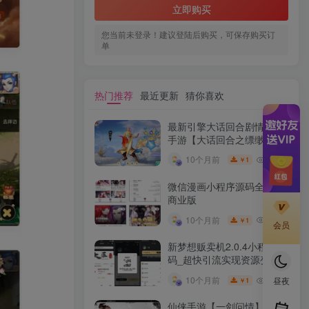
立即购买
您当前未登录！建议登陆后购买，可保存购买订
单
热门推荐
最近更新
猜你喜欢
最新引擎大话回合剧情闯关
手游【大话回合之缥缈西游
内丹版小熊修复版第二季】
10W+
10个月前
1
￥
GM总运营管理后台安卓苹
果IOS双端版本
微信漫画小程序源码全开源
商业版
10W+
10个月前
1
￥
会员
新梦想贩卖机2.0.4小程序源
码_超快引流实现资源变现
10W+
10个月前
昼夜
1
￥
仙侠手游【一剑问情】最新