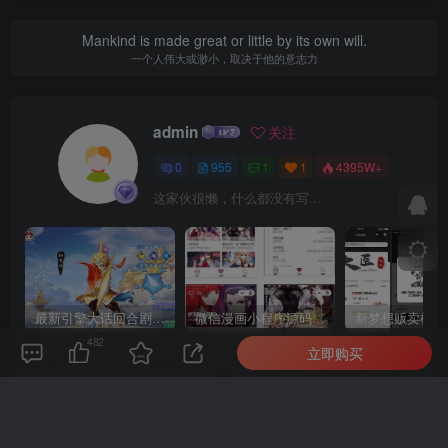
Mankind is made great or little by its own will.
一个人伟大或渺小，取决于他的意志力
admin
关注
0
955
1
1
4395W+
这家伙很懒，什么都没有写...
最新引擎大话回合剧情闯关手游【大话回合之缥缈西游内丹版小熊修复版第二季】GM总运营管理后台安卓苹果IOS双端版本
微信漫画小程序源码全开源商业版
482
立即购买
上一篇
下一篇
远古合击战神引擎_独家制作
SS之光宝石双端版本_二次
_1.80远古元帅帝王合击白猪
元卡通动漫卡牌回合手游