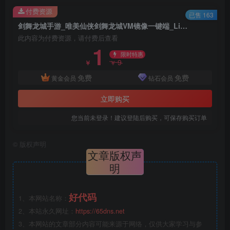
付费资源
已售 163
剑舞龙城手游_唯美仙侠剑舞龙城VM镜像一键端_Linux学习手工端_游戏安卓iOS苹果双端
此内容为付费资源，请付费后查看
1
限时特惠
9
￥
￥
免费
免费
黄金会员
钻石会员
立即购买
您当前未登录！建议登陆后购买，可保存购买订单
©
版权声明
文章版权声
明
好代码
1、本网站名称：
2、本站永久网址：
https://65dns.net
3、本网站的文章部分内容可能来源于网络，仅供大家学习与参