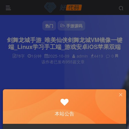
热门
手游源码
剑舞龙城手游_唯美仙侠剑舞龙城VM镜像一键
端_Linux学习手工端_游戏安卓iOS苹果双端
78字
1分钟
2025-10-09
admin
4419
0
该作者已发布955篇文章
本站公告