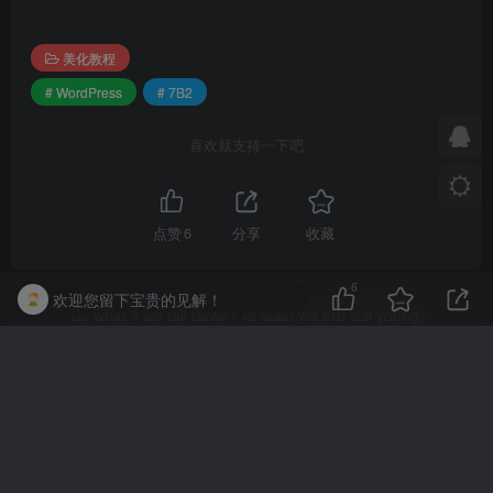
美化教程
# WordPress
# 7B2
喜欢就支持一下吧
点赞
6
分享
收藏
6
欢迎您留下宝贵的见解！
So what if we fall down? At least we are still young.
摔倒了又怎样，至少我们还年轻
admin
关注
0
955
1
1
4395W+
这家伙很懒，什么都没有写...