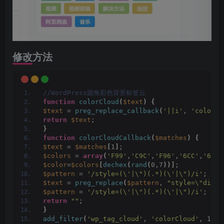
修改方法
//WordPress圆角彩色背景标签云 
function
colorCloud
(
$text
)
{
$text
 = 
preg_replace_callback
(
'||i'
, 
'colorCl
return
$text
;
}
function
colorCloudCallback
(
$matches
)
{
$text
 = 
$matches
[
1
]
;
$colors
 = 
array
(
'F99'
,
'C9C'
,
'F96'
,
'6CC'
,
'6C9'
$color
=
$colors
[
dechex
(
rand
(
0,7
))]
;
$pattern
 = 
'/style=(\'|\")(.*)(\'|\")/i'
;
$text
 = 
preg_replace
(
$pattern
, 
"style=\"displ
$pattern
 = 
'/style=(\'|\")(.*)(\'|\")/i'
;
return
""
;
}
add_filter
(
'wp_tag_cloud'
, 
'colorCloud'
, 1
)
;