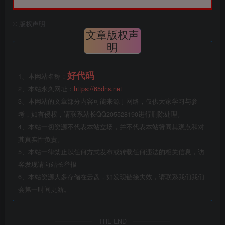
©
版权声明
文章版权声
明
好代码
1、本网站名称：
2、本站永久网址：
https://65dns.net
3、本网站的文章部分内容可能来源于网络，仅供大家学习与参
考，如有侵权，请联系站长QQ205528190进行删除处理。
4、本站一切资源不代表本站立场，并不代表本站赞同其观点和对
其真实性负责。
5、本站一律禁止以任何方式发布或转载任何违法的相关信息，访
客发现请向站长举报
6、本站资源大多存储在云盘，如发现链接失效，请联系我们我们
会第一时间更新。
THE END