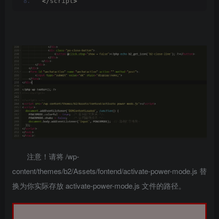
<
/script
>
注意！请将 /wp-
content/themes/b2/Assets/fontend/activate-power-mode.js 替
换为你实际存放 activate-power-mode.js 文件的路径。