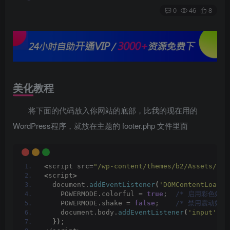
0
46
8
美化教程
将下面的代码放入你网站的底部，比我的现在用的
WordPress程序，就放在主题的 footer.php 文件里面
<
script src=
"/wp-content/themes/b2/Assets/fon
<
script
>
  document.
addEventListener
(
'DOMContentLoaded
    POWERMODE.colorful = 
true
;  
/* 启用彩色效果 
    POWERMODE.shake = 
false
;    
/* 禁用震动效果 
    document.body.
addEventListener
(
'input'
, P
})
;