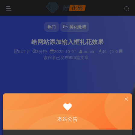
热门
美化教程
给网站添加输入框礼花效果
541字
3分钟
2025-10-01
admin
46
0
该作者已发布955篇文章
本站公告