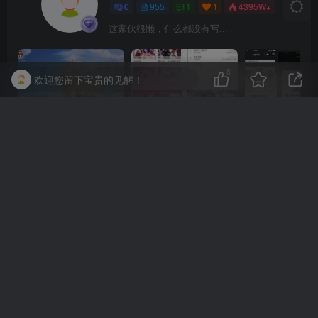
0
955
1
1
4395W+
这家伙很懒，什么都没有写...
8
欢迎您留下宝贵的见解！
最新引擎大话回合剧情闯关手游【大话回合之缥缈西游内丹版小熊修复版第二季】GM总运营管理后台安卓苹果IOS双端版本
微信漫画小程序源码全开源商业版
上一篇
下一篇
[7B2主题美化]登录界面美化
WordPress后台登录界面美
教程
化以及内容修改
相关推荐