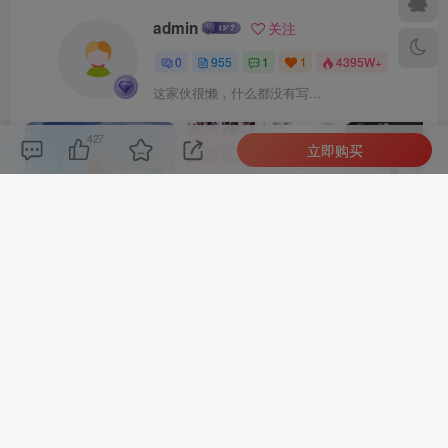
admin
关注
0
955
1
1
4395W+
这家伙很懒，什么都没有写...
427
立即购买
最新引擎大话回合剧情闯关手游【大话回合之缥缈西游内丹版小熊修复版第二季】GM总运营管理后台安卓苹果IOS双端版本
微信漫画小程序源码全开源商业版
上一篇
下一篇
WordPress苏醒Grace v8.2
一款简约自适应wordpress
博客主题模板去sq版
博客二次元主题
相关推荐