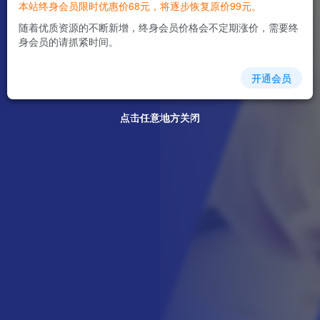
本站终身会员限时优惠价68元，将逐步恢复原价99元。
随着优质资源的不断新增，终身会员价格会不定期涨价，需要终
身会员的请抓紧时间。
开通会员
点击任意地方关闭
点击任意地方关闭
点击任意地方关闭
点击任意地方关闭