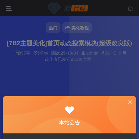
热门
美化教程
[7B2主题美化]首页动态搜索模块(超级改良版)
897字
5分钟
2025-10-01
admin
36
0
该作者已发布955篇文章
本站公告