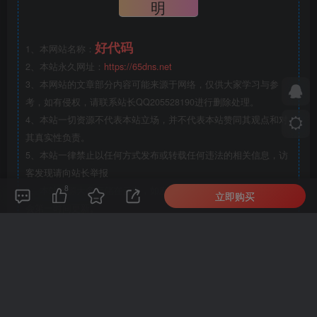
明
好代码
1、本网站名称：
2、本站永久网址：
https://65dns.net
3、本网站的文章部分内容可能来源于网络，仅供大家学习与参
考，如有侵权，请联系站长QQ205528190进行删除处理。
4、本站一切资源不代表本站立场，并不代表本站赞同其观点和对
其真实性负责。
5、本站一律禁止以任何方式发布或转载任何违法的相关信息，访
客发现请向站长举报
8
6、本站资源大多存储在云盘，如发现链接失效，请联系我们我们
立即购买
会第一时间更新。
THE END
美化教程