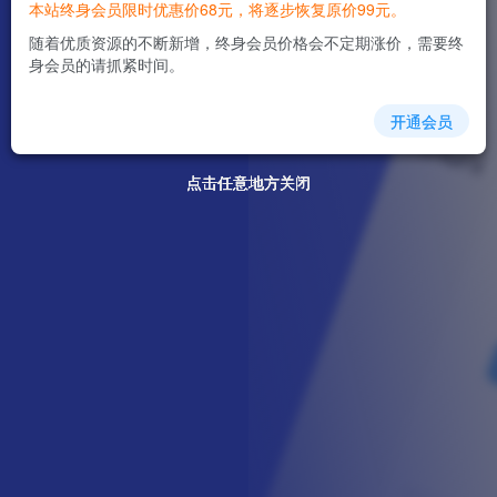
本站终身会员限时优惠价68元，将逐步恢复原价99元。
随着优质资源的不断新增，终身会员价格会不定期涨价，需要终
身会员的请抓紧时间。
开通会员
点击任意地方关闭
点击任意地方关闭
点击任意地方关闭
点击任意地方关闭