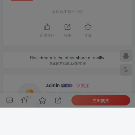
喜欢就支持一下吧
点赞
317
分享
收藏
Real dream is the other shore of reality.
真正的梦就是现实的彼岸
admin
关注
0
955
1
1
4395W+
317
立即购买
这家伙很懒，什么都没有写...