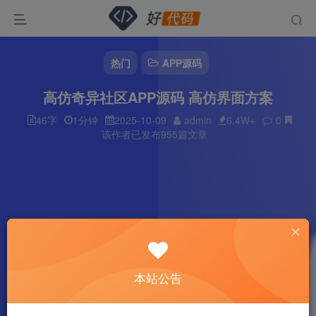
热门
APP源码
高仿奇异社区APP源码 高仿界面方案
46字
1分钟
2025-10-09
admin
6.4W+
0
该作者已发布955篇文章
本站公告