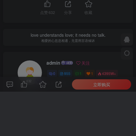
点赞
632
分享
收藏
love understands love; it needs no talk.
相爱的心息息相通，无需用言语倾诉
admin
关注
0
955
1
1
4395W+
632
这家伙很懒，什么都没有写...
立即购买
最新引擎大话回合剧情闯关手游【大话回合之缥缈西游内丹版小熊修复版第二季】GM总运营管理后台安卓苹果IOS双端版本
微信漫画小程序源码全开源商业版