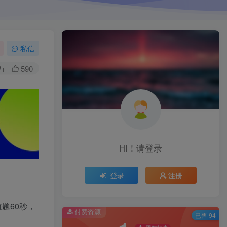
私信
W+
590
HI！请登录
登录
注册
题60秒，
付费资源
已售 94