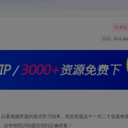
关注
0
4.4
，以看视频答题的形式学习回来，然后答题这个一共二十道题每道
，还有拍照识别题目找到正确答案！