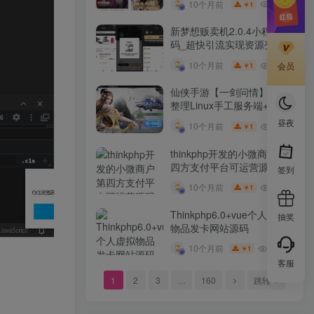
10W+
10个月前
1
￥
新梦想贩卖机2.0.4小程序源
码_超快引流实现资源变现
10W+
10个月前
会员
1
￥
仙侠手游【一剑问情】最新
整理Linux手工服务端+GM
后台+本地注册验证+双端
昼夜
10W+
10个月前
1
￥
thinkphp开发的小微商户第
四方支付平台可运营源码
签到
10W+
10个月前
1
￥
Thinkphp6.0+vue个人虚拟
抽奖
物品发卡网站源码
9.9W+
10个月前
1
￥
客服
1
2
3
…
160
跳转