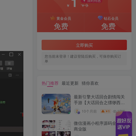
1
限时特惠
9
￥
￥
黄金会员
钻石会员
免费
免费
立即购买
您当前未登录！建议登陆后购买，可保存购买订
单
热门推荐
最近更新
猜你喜欢
最新引擎大话回合剧情闯关
手游【大话回合之缥缈西游
内丹版小熊修复版第二季】
10W+
10个月前
1
￥
GM总运营管理后台安卓苹
果IOS双端版本
微信漫画小程序源码全开源
商业版