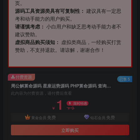
页。
源码工具资源类具有可复制性：
建议具有一定思
考和动手能力的用户购买。
请谨慎考虑：
小白用户和缺乏思考动手能力者不
建议赞助。
虚拟商品购买须知：
虚拟类商品，一经购买打赏
赞助，不支持退款。请谅解，谢谢合作！
付费资源
已售 5
周公解算命源码 星座运势源码 PHP算命源码 查询星座配对生肖配对程序源码
此内容为付费资源，请付费后查看
1
限时特惠
9
￥
￥
免费
免费
黄金会员
钻石会员
立即购买