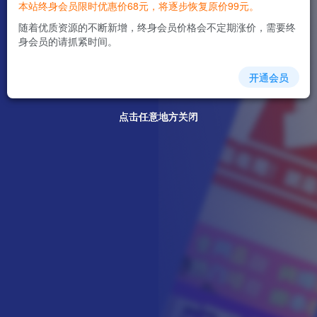
本站终身会员限时优惠价68元，将逐步恢复原价99元。
随着优质资源的不断新增，终身会员价格会不定期涨价，需要终
身会员的请抓紧时间。
开通会员
点击任意地方关闭
点击任意地方关闭
点击任意地方关闭
点击任意地方关闭