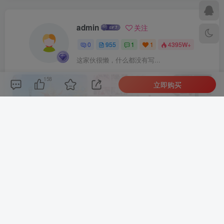
admin
关注
0
955
1
1
4395W+
这家伙很懒，什么都没有写...
158
立即购买
最新引擎大话回合剧情闯关手游【大话回合之缥缈西游内丹版小熊修复版第二季】GM总运营管理后台安卓苹果IOS双端版本
微信漫画小程序源码全开源商业版
上一篇
下一篇
新聚合登录iAppv3源码 调用
小储云商城付费进群模板无
微信登录软件库 可获取QQ
加密免费分享
账号名称 免签QQ互联
相关推荐