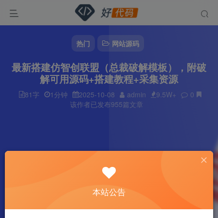
热门
网站源码
最新搭建仿智创联盟（总裁破解模板），附破
解可用源码+搭建教程+采集资源
81字
1分钟
2025-10-08
admin
9.5W+
0
该作者已发布955篇文章
本站公告