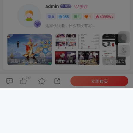
admin
关注
0
955
1
1
4395W+
这家伙很懒，什么都没有写...
最新引擎大话回合剧情闯关手游【大话回合之缥缈西游内丹版小熊修复版第二季】GM总运营管理后台安卓苹果IOS双端版本
微信漫画小程序源码全开源商业版
947
立即购买
上一篇
下一篇
蓝盾发卡商城授权源码 发卡
最新2025AI源码开源版 chat
系统商场平台 域名防封+TG
开源版 人工智能开源代码 AI
通知 前端html+后端php
翻译 语音图生
相关推荐