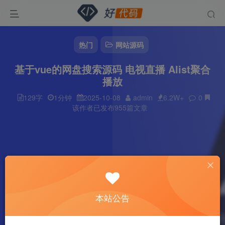
热门
网站源码
基于vue的网盘搜索源码 电视直播 Alist聚合
播放
129字
1分钟
2025-10-08
admin
6.2W+
0
该作者已发布955篇文章
本站公告