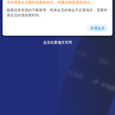
本站终身会员限时优惠价68元，将逐步恢复原价99元。
随着优质资源的不断新增，终身会员价格会不定期涨价，需要终
身会员的请抓紧时间。
开通会员
点击任意地方关闭
点击任意地方关闭
点击任意地方关闭
点击任意地方关闭