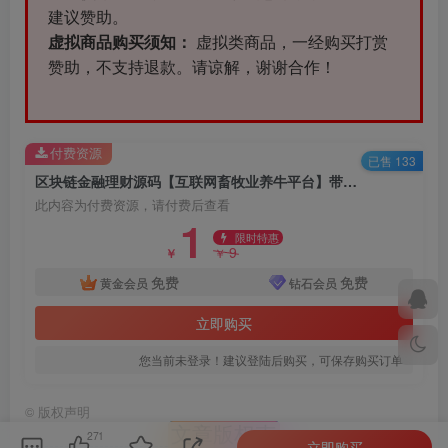
建议赞助。
虚拟商品购买须知：
虚拟类商品，一经购买打赏
赞助，不支持退款。请谅解，谢谢合作！
付费资源
已售 133
区块链金融理财源码【互联网畜牧业养牛平台】带积分商城+抽奖+会员特权（有搭建教程）
此内容为付费资源，请付费后查看
1
限时特惠
9
￥
￥
免费
免费
黄金会员
钻石会员
立即购买
您当前未登录！建议登陆后购买，可保存购买订单
©
版权声明
文章版权声
271
立即购买