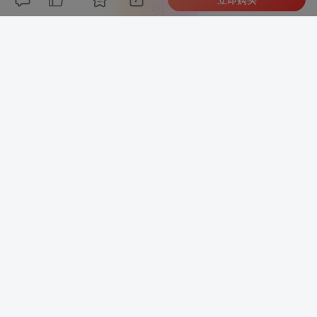
明
好代码
1、本网站名称：
2、本站永久网址：
https://65dns.net
3、本网站的文章部分内容可能来源于网络，仅供大家学习与参
考，如有侵权，请联系站长QQ205528190进行删除处理。
4、本站一切资源不代表本站立场，并不代表本站赞同其观点和对
其真实性负责。
5、本站一律禁止以任何方式发布或转载任何违法的相关信息，访
客发现请向站长举报
6、本站资源大多存储在云盘，如发现链接失效，请联系我们我们
会第一时间更新。
THE END
网站源码