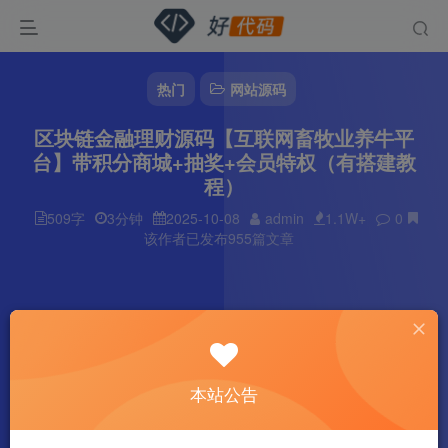
热门
网站源码
区块链金融理财源码【互联网畜牧业养牛平
台】带积分商城+抽奖+会员特权（有搭建教
程）
509字
3分钟
2025-10-08
admin
1.1W+
0
该作者已发布955篇文章
本站公告