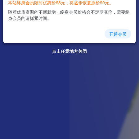
本站终身会员限时优惠价68元，将逐步恢复原价99元。
随着优质资源的不断新增，终身会员价格会不定期涨价，需要终
身会员的请抓紧时间。
开通会员
点击任意地方关闭
点击任意地方关闭
点击任意地方关闭
点击任意地方关闭