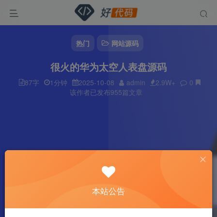
热门
网站源码
很火的华为太空人表盘源码
87字
1分钟
2025-10-08
admin
2.9W+
0
该作者已发布955篇文章
本站公告