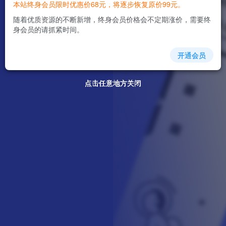
本站终身会员限时优惠价68元，将逐步恢复原价99元。
随着优质资源的不断新增，终身会员价格会不定期涨价，需要终
身会员的请抓紧时间。
开通会员
点击任意地方关闭
点击任意地方关闭
点击任意地方关闭
点击任意地方关闭