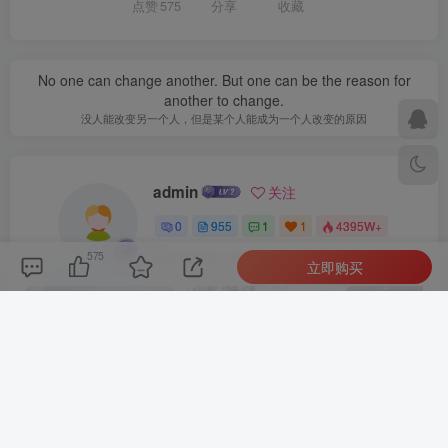
点赞
575
分享
收藏
No one can change another. But one can be the reason for
another to change.
没人能改变另一个人，但是某个人能成为一个人改变的原因
admin
关注
0
955
1
1
4395W+
575
这家伙很懒，什么都没有写...
立即购买
最新引擎大话回合剧情闯关手游【大话回合之缥缈西游内丹版小熊修复版第二季】GM总运营管理后台安卓苹果IOS双端版本
微信漫画小程序源码全开源商业版