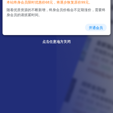
本站终身会员限时优惠价68元，将逐步恢复原价99元。
随着优质资源的不断新增，终身会员价格会不定期涨价，需要终
身会员的请抓紧时间。
开通会员
点击任意地方关闭
点击任意地方关闭
点击任意地方关闭
点击任意地方关闭