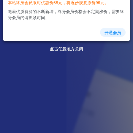
本站终身会员限时优惠价68元，将逐步恢复原价99元。
随着优质资源的不断新增，终身会员价格会不定期涨价，需要终
身会员的请抓紧时间。
开通会员
点击任意地方关闭
点击任意地方关闭
点击任意地方关闭
点击任意地方关闭