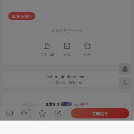
网站源码
喜欢就支持一下吧
点赞
109
分享
收藏
better late than never.
只要开始，虽晚不迟
admin
关注
109
立即购买
0
955
1
1
4395W+
这家伙很懒，什么都没有写...