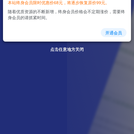
本站终身会员限时优惠价68元，将逐步恢复原价99元。
随着优质资源的不断新增，终身会员价格会不定期涨价，需要终
身会员的请抓紧时间。
开通会员
点击任意地方关闭
点击任意地方关闭
点击任意地方关闭
点击任意地方关闭