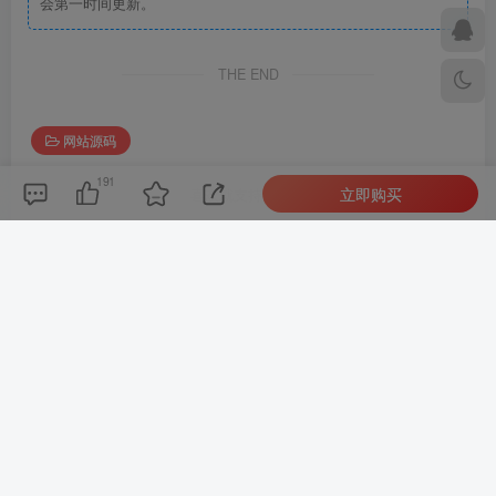
会第一时间更新。
THE END
网站源码
191
立即购买
喜欢就支持一下吧
点赞
191
分享
收藏
Stop cheating on your future with your past... it's over.
别再用你的过去欺骗你的未来，过去已经过去了
admin
关注