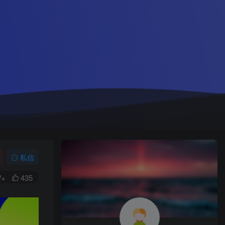
私信
W+
435