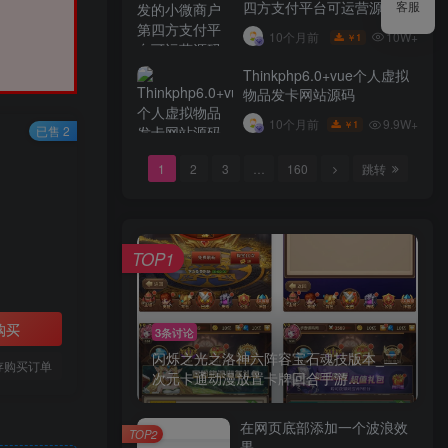
四方支付平台可运营源码
客服
10W+
10个月前
1
￥
Thinkphp6.0+vue个人虚拟
物品发卡网站源码
9.9W+
10个月前
1
￥
已售 2
1
2
3
…
160
跳转
TOP1
购买
3条讨论
闪烁之光之洛神六阵容宝石魂技版本_二
存购买订单
次元卡通动漫放置卡牌回合手游...
在网页底部添加一个波浪效
TOP2
果