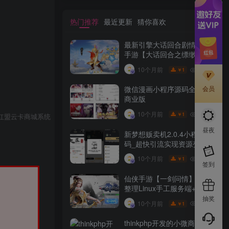
热门推荐
最近更新
猜你喜欢
最新引擎大话回合剧情闯关
手游【大话回合之缥缈西游
内丹版小熊修复版第二季】
10W+
10个月前
1
￥
GM总运营管理后台安卓苹
果IOS双端版本
会员
微信漫画小程序源码全开源
商业版
10W+
10个月前
1
￥
红盟云卡商城系统
昼夜
新梦想贩卖机2.0.4小程序源
码_超快引流实现资源变现
10W+
10个月前
1
￥
签到
仙侠手游【一剑问情】最新
整理Linux手工服务端+GM
后台+本地注册验证+双端
抽奖
10W+
10个月前
1
￥
thinkphp开发的小微商户第