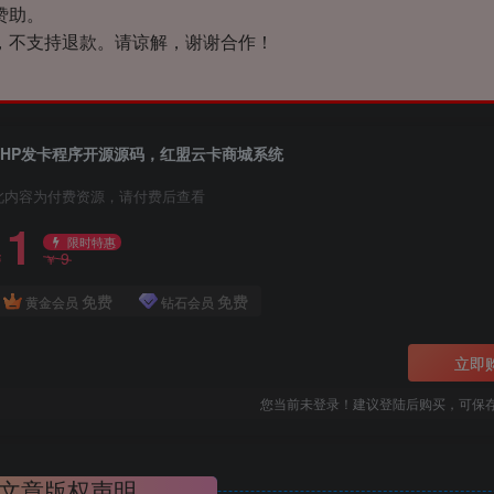
赞助。
，不支持退款。请谅解，谢谢合作！
PHP发卡程序开源源码，红盟云卡商城系统
此内容为付费资源，请付费后查看
1
限时特惠
9
￥
￥
免费
免费
黄金会员
钻石会员
立即
您当前未登录！建议登陆后购买，可保
文章版权声明