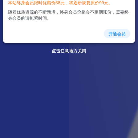
本站终身会员限时优惠价68元，将逐步恢复原价99元。
随着优质资源的不断新增，终身会员价格会不定期涨价，需要终
身会员的请抓紧时间。
开通会员
点击任意地方关闭
点击任意地方关闭
点击任意地方关闭
点击任意地方关闭