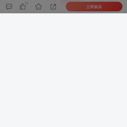
1
限时特惠
75
9
￥
￥
立即购买
免费
免费
黄金会员
钻石会员
立即购买
您当前未登录！建议登陆后购买，可保存购买订单
©
版权声明
文章版权声
明
好代码
1、本网站名称：
2、本站永久网址：
https://65dns.net
3、本网站的文章部分内容可能来源于网络，仅供大家学习与参
考，如有侵权，请联系站长QQ205528190进行删除处理。
4、本站一切资源不代表本站立场，并不代表本站赞同其观点和对
其真实性负责。
5、本站一律禁止以任何方式发布或转载任何违法的相关信息，访