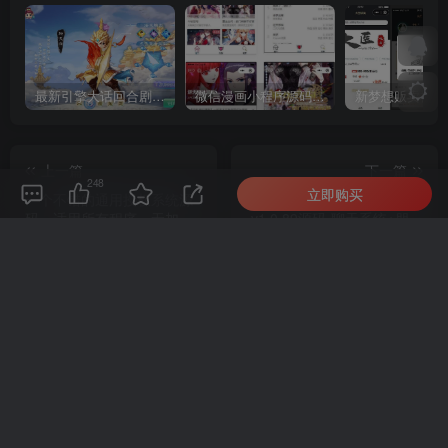
最新引擎大话回合剧情闯关手游【大话回合之缥缈西游内丹版小熊修复版第二季】GM总运营管理后台安卓苹果IOS双端版本
微信漫画小程序源码全开源商业版
上一篇
下一篇
248
立即购买
一个不错的通用授权系统源
仿微信IM即时通讯系统
码，适用所有程序，无加密
v1.0.89源码-聊天系统+朋友
可二开
圈+钱包+多语言
相关推荐