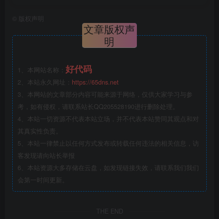
©
版权声明
文章版权声
明
好代码
1、本网站名称：
2、本站永久网址：
https://65dns.net
3、本网站的文章部分内容可能来源于网络，仅供大家学习与参
考，如有侵权，请联系站长QQ205528190进行删除处理。
4、本站一切资源不代表本站立场，并不代表本站赞同其观点和对
其真实性负责。
5、本站一律禁止以任何方式发布或转载任何违法的相关信息，访
客发现请向站长举报
6、本站资源大多存储在云盘，如发现链接失效，请联系我们我们
会第一时间更新。
THE END