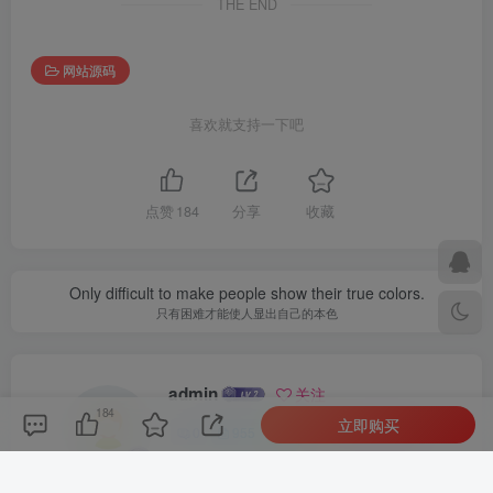
THE END
网站源码
喜欢就支持一下吧
点赞
184
分享
收藏
Only difficult to make people show their true colors.
只有困难才能使人显出自己的本色
admin
关注
184
立即购买
0
955
1
1
4395W+
这家伙很懒，什么都没有写...