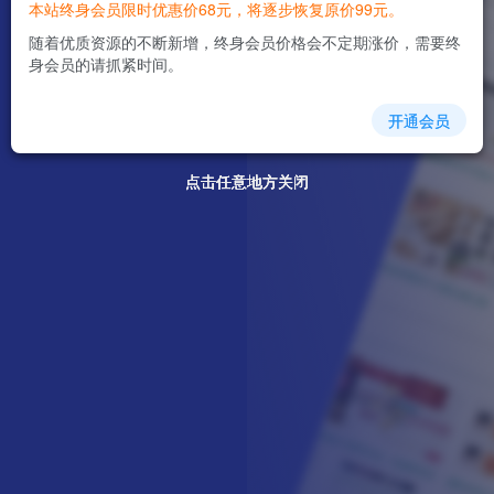
本站终身会员限时优惠价68元，将逐步恢复原价99元。
随着优质资源的不断新增，终身会员价格会不定期涨价，需要终
身会员的请抓紧时间。
开通会员
点击任意地方关闭
点击任意地方关闭
点击任意地方关闭
点击任意地方关闭