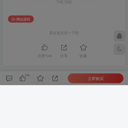
THE END
网站源码
喜欢就支持一下吧
点赞
546
分享
收藏
546
There's only one corner of the universe you can be sure of
立即购买
improving, and that's your own self.
这个宇宙中只有一个角落你肯定可以改进，那就是你自己
admin
关注
0
955
1
1
4395W+
这家伙很懒，什么都没有写...