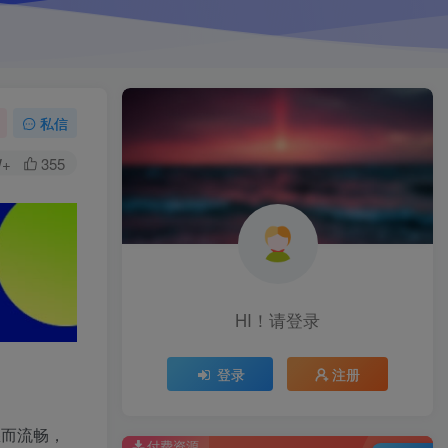
私信
W+
355
HI！请登录
登录
注册
悉而流畅，
付费资源