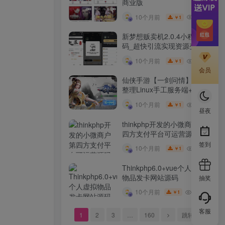
商业版
10W+
10个月前
1
￥
新梦想贩卖机2.0.4小程序源
码_超快引流实现资源变现
10W+
10个月前
1
￥
会员
仙侠手游【一剑问情】最新
整理Linux手工服务端+GM
后台+本地注册验证+双端
10W+
10个月前
1
￥
昼夜
thinkphp开发的小微商户第
四方支付平台可运营源码
签到
10W+
10个月前
1
￥
Thinkphp6.0+vue个人虚拟
物品发卡网站源码
抽奖
9.9W+
10个月前
1
￥
客服
1
2
3
…
160
跳转