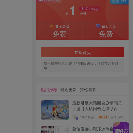
已售 173
1
限时特惠
9
￥
￥
黄金会员
钻石会员
免费
免费
立即购买
您当前未登录！建议登陆后购买，可保存购买订
单
热门推荐
最近更新
猜你喜欢
最新引擎大话回合剧情闯关
手游【大话回合之缥缈西游
内丹版小熊修复版第二季】
10W+
10个月前
1
￥
GM总运营管理后台安卓苹
果IOS双端版本
微信漫画小程序源码全开源