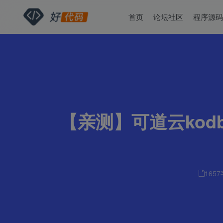
首页
论坛社区
程序源
【亲测】可道云kod
1657