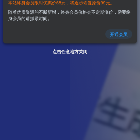
本站终身会员限时优惠价68元，将逐步恢复原价99元。
随着优质资源的不断新增，终身会员价格会不定期涨价，需要终
身会员的请抓紧时间。
开通会员
点击任意地方关闭
点击任意地方关闭
点击任意地方关闭
点击任意地方关闭