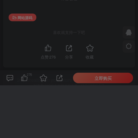
网站源码
喜欢就支持一下吧
点赞
276
分享
收藏
276
立即购买
Stop cheating on your future with your past... it's over.
别再用你的过去欺骗你的未来，过去已经过去了
admin
关注
0
955
1
1
4395W+
这家伙很懒，什么都没有写...