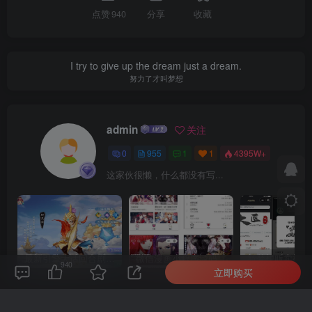
点赞
940
分享
收藏
I try to give up the dream just a dream.
努力了才叫梦想
admin
关注
0
955
1
1
4395W+
这家伙很懒，什么都没有写...
最新引擎大话回合剧情闯关手游【大话回合之缥缈西游内丹版小熊修复版第二季】GM总运营管理后台安卓苹果IOS双端版本
微信漫画小程序源码全开源商业版
940
立即购买
上一篇
下一篇